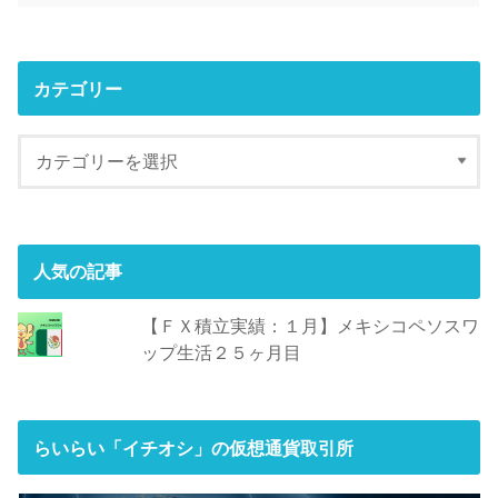
カテゴリー
人気の記事
【ＦＸ積立実績：１月】メキシコペソスワ
ップ生活２５ヶ月目
らいらい「イチオシ」の仮想通貨取引所