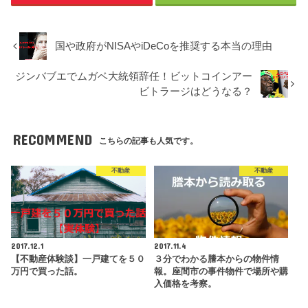
国や政府がNISAやiDeCoを推奨する本当の理由
ジンバブエでムガベ大統領辞任！ビットコインアー
ビトラージはどうなる？
RECOMMEND
こちらの記事も人気です。
不動産
不動産
2017.12.1
2017.11.4
【不動産体験談】一戸建てを５０
３分でわかる謄本からの物件情
万円で買った話。
報。座間市の事件物件で場所や購
入価格を考察。