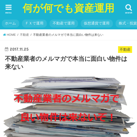
何が何でも資産運用
menu
search
ホーム
ＦＸで運用
不動産で運用
仮想通貨で運用
株式・投
HOME
不動産
不動産業者のメルマガで本当に面白い物件は来ない
2017.11.25
不動産
不動産業者のメルマガで本当に面白い物件は
来ない