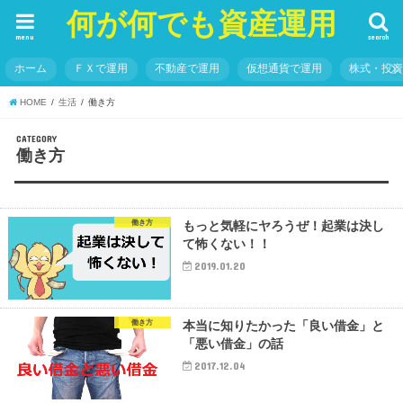
何が何でも資産運用
menu
search
ホーム
ＦＸで運用
不動産で運用
仮想通貨で運用
株式・投
HOME
生活
働き方
CATEGORY
働き方
働き方
もっと気軽にヤろうぜ！起業は決し
て怖くない！！
2019.01.20
働き方
本当に知りたかった「良い借金」と
「悪い借金」の話
2017.12.04