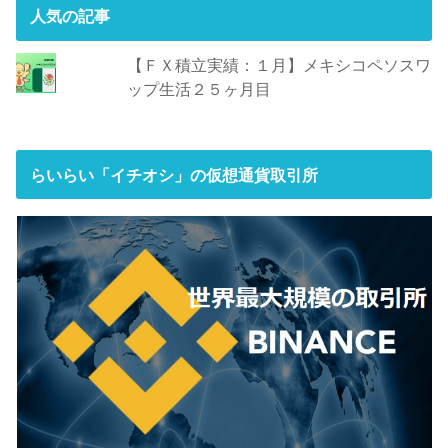
人気の記事
【ＦＸ積立実績：１月】メキシコペソスワ
ップ生活２５ヶ月目
らいらい「イチオシ」の仮想通貨取引所