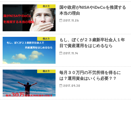
働き方
国や政府がNISAやiDeCoを推奨する
本当の理由
2017.11.26
働き方
もし、ぼくが２３歳新卒社会人１年
目で資産運用をはじめるなら
2017.11.14
働き方
毎月３０万円の不労所得を得るに
は？運用資金はいくら必要？？
2017.09.30