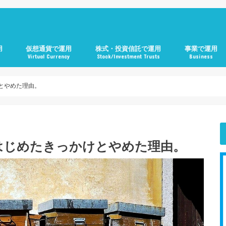
用
仮想通貨で運用
株式・投資信託で運用
事業で運用
Virtual Currency
Stock/Investment Trusts
Business
とやめた理由。
はじめたきっかけとやめた理由。