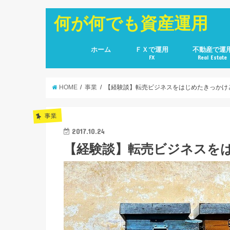
何が何でも資産運用
ホーム
ＦＸで運用
不動産で運
FX
Real Estate
HOME
事業
【経験談】転売ビジネスをはじめたきっかけ
事業
2017.10.24
【経験談】転売ビジネスを