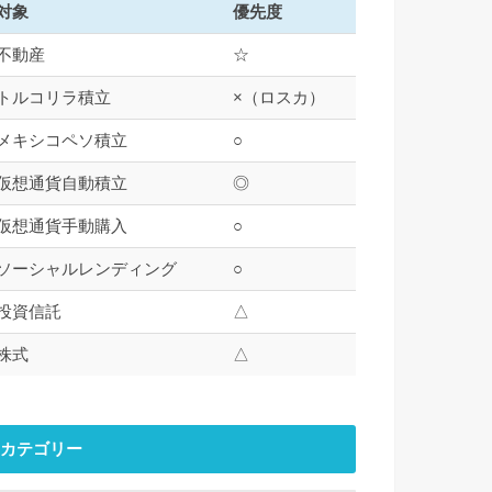
対象
優先度
不動産
☆
トルコリラ積立
×（ロスカ）
メキシコペソ積立
○
仮想通貨自動積立
◎
仮想通貨手動購入
○
ソーシャルレンディング
○
投資信託
△
株式
△
カテゴリー