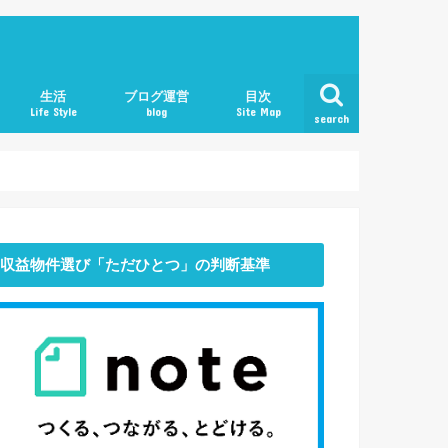
生活
ブログ運営
目次
Life Style
blog
Site Map
search
働き方
マインド
おすすめ本・書評
収益物件選び「ただひとつ」の判断基準