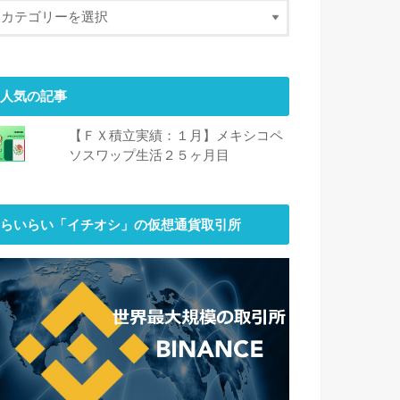
人気の記事
【ＦＸ積立実績：１月】メキシコペ
ソスワップ生活２５ヶ月目
らいらい「イチオシ」の仮想通貨取引所