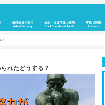
用
仮想通貨で運用
株式・投資信託で運用
事業で運用
Virtual Currency
Stock/Investment Trusts
Business
る？
められたどうする？