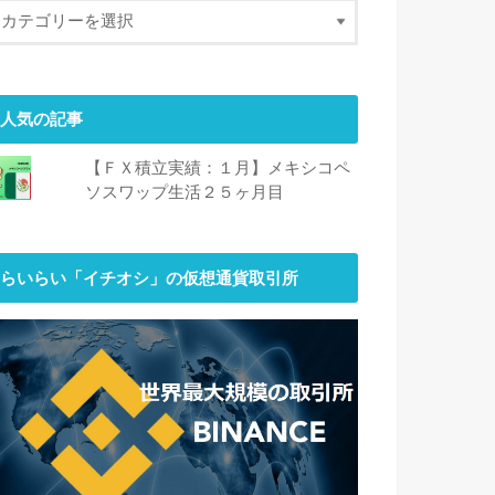
人気の記事
【ＦＸ積立実績：１月】メキシコペ
ソスワップ生活２５ヶ月目
らいらい「イチオシ」の仮想通貨取引所