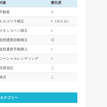
対象
優先度
不動産
☆
トルコリラ積立
×（ロスカ）
メキシコペソ積立
○
仮想通貨自動積立
◎
仮想通貨手動購入
○
ソーシャルレンディング
○
投資信託
△
株式
△
カテゴリー