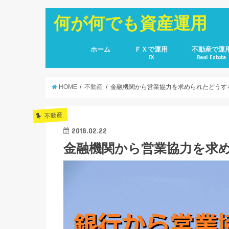
何が何でも資産運用
ホーム
ＦＸで運用
不動産で運
FX
Real Estate
HOME
不動産
金融機関から営業協力を求められたどうす
不動産
2018.02.22
金融機関から営業協力を求