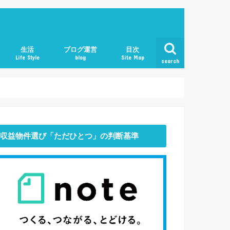
生活
ブログ運営
目次
Life Style
blog
Site Map
search
働き方
マインド
おすすめ本・書評
収益物件選び「ただひとつ」の判断基準