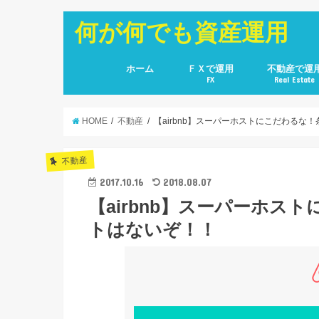
何が何でも資産運用
ホーム
ＦＸで運用
不動産で運
FX
Real Estate
HOME
不動産
【airbnb】スーパーホストにこだわるな
不動産
2017.10.16
2018.08.07
【airbnb】スーパーホ
トはないぞ！！