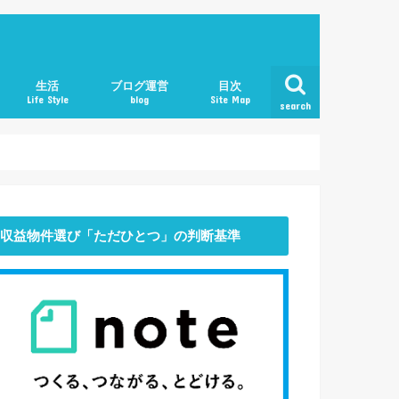
生活
ブログ運営
目次
Life Style
blog
Site Map
search
働き方
マインド
おすすめ本・書評
収益物件選び「ただひとつ」の判断基準