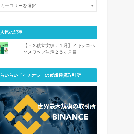
人気の記事
【ＦＸ積立実績：１月】メキシコペ
ソスワップ生活２５ヶ月目
らいらい「イチオシ」の仮想通貨取引所