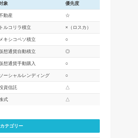
対象
優先度
不動産
☆
トルコリラ積立
×（ロスカ）
メキシコペソ積立
○
仮想通貨自動積立
◎
仮想通貨手動購入
○
ソーシャルレンディング
○
投資信託
△
株式
△
カテゴリー