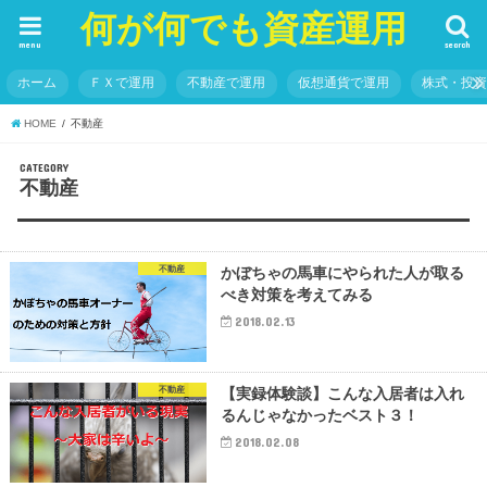
何が何でも資産運用
menu
search
ホーム
ＦＸで運用
不動産で運用
仮想通貨で運用
株式・投
HOME
不動産
CATEGORY
不動産
不動産
かぼちゃの馬車にやられた人が取る
べき対策を考えてみる
2018.02.13
不動産
【実録体験談】こんな入居者は入れ
るんじゃなかったベスト３！
2018.02.08