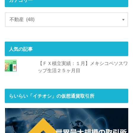
カテゴリー
人気の記事
【ＦＸ積立実績：１月】メキシコペソスワ
ップ生活２５ヶ月目
らいらい「イチオシ」の仮想通貨取引所