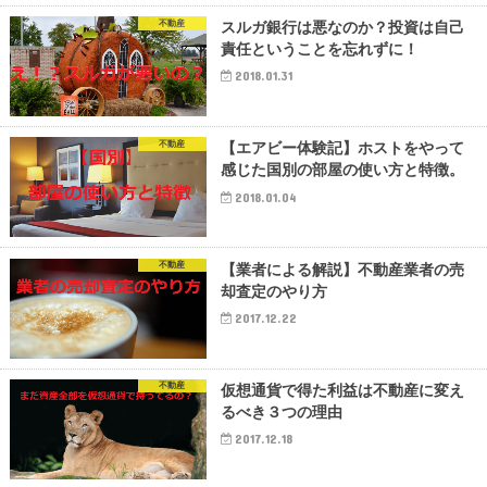
不動産
スルガ銀行は悪なのか？投資は自己
責任ということを忘れずに！
2018.01.31
不動産
【エアビー体験記】ホストをやって
感じた国別の部屋の使い方と特徴。
2018.01.04
不動産
【業者による解説】不動産業者の売
却査定のやり方
2017.12.22
不動産
仮想通貨で得た利益は不動産に変え
るべき３つの理由
2017.12.18