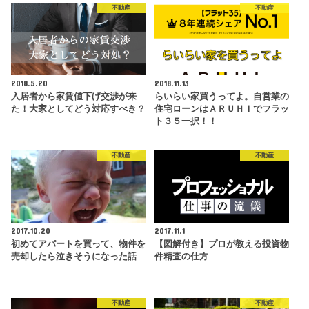
不動産
不動産
2018.5.20
2018.11.13
入居者から家賃値下げ交渉が来
らいらい家買うってよ。自営業の
た！大家としてどう対応すべき？
住宅ローンはＡＲＵＨＩでフラッ
ト３５一択！！
不動産
不動産
2017.10.20
2017.11.1
初めてアパートを買って、物件を
【図解付き】プロが教える投資物
売却したら泣きそうになった話
件精査の仕方
不動産
不動産