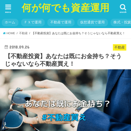
何が何でも資産運用
menu
search
ホーム
ＦＸで運用
不動産で運用
仮想通貨で運用
株式・投
HOME
不動産
【不動産投資】あなたは既にお金持ち？そうじゃないなら不動産買え！
2018.09.26
不動産
【不動産投資】あなたは既にお金持ち？そう
じゃないなら不動産買え！