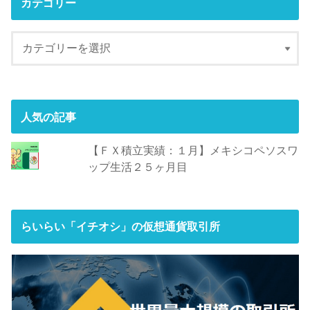
カテゴリー
人気の記事
【ＦＸ積立実績：１月】メキシコペソスワ
ップ生活２５ヶ月目
らいらい「イチオシ」の仮想通貨取引所