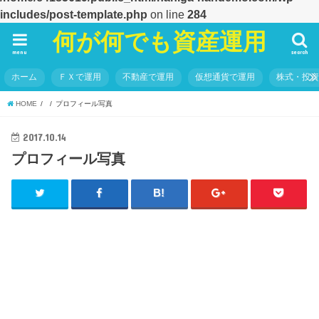
includes/post-template.php
on line
284
何が何でも資産運用
menu
search
ホーム
ＦＸで運用
不動産で運用
仮想通貨で運用
株式・投
HOME
プロフィール写真
2017.10.14
プロフィール写真