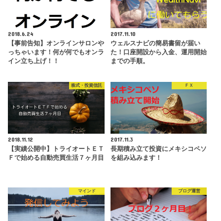
2018.6.24
2017.11.10
【事前告知】オンラインサロンや
ウェルスナビの簡易書留が届い
っちゃいます！何が何でもオンラ
た！口座開設から入金、運用開始
イン立ち上げ！！
までの手順。
株式・投資信託
ＦＸ
2018.11.12
2017.11.3
【実績公開中】トライオートＥＴ
長期積み立て投資にメキシコペソ
Ｆで始める自動売買生活７ヶ月目
を組み込みます！
マインド
ブログ運営