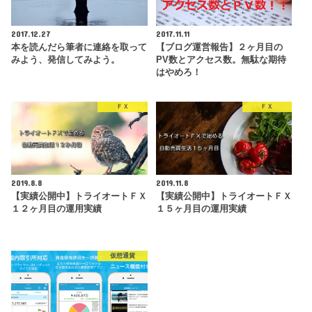
2017.12.27
2017.11.11
本を読んだら筆者に連絡を取って
【ブログ運営報告】２ヶ月目の
みよう、発信してみよう。
PV数とアクセス数。無駄な期待
はやめろ！
ＦＸ
ＦＸ
2019.8.8
2019.11.8
【実績公開中】トライオートＦＸ
【実績公開中】トライオートＦＸ
１２ヶ月目の運用実績
１５ヶ月目の運用実績
仮想通貨