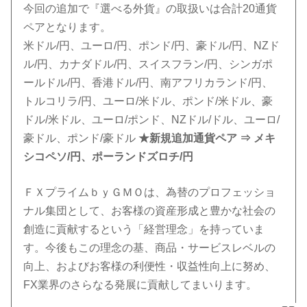
今回の追加で『選べる外貨』の取扱いは合計20通貨
ペアとなります。
米ドル/円、ユーロ/円、ポンド/円、豪ドル/円、NZド
ル/円、カナダドル/円、スイスフラン/円、シンガポ
ールドル/円、香港ドル/円、南アフリカランド/円、
トルコリラ/円、ユーロ/米ドル、ポンド/米ドル、豪
ドル/米ドル、ユーロ/ポンド、NZドル/ドル、ユーロ/
豪ドル、ポンド/豪ドル
★新規追加通貨ペア ⇒ メキ
シコペソ/円、ポーランドズロチ/円
ＦＸプライムｂｙＧＭＯは、為替のプロフェッショ
ナル集団として、お客様の資産形成と豊かな社会の
創造に貢献するという「経営理念」を持っていま
す。今後もこの理念の基、商品・サービスレベルの
向上、およびお客様の利便性・収益性向上に努め、
FX業界のさらなる発展に貢献してまいります。