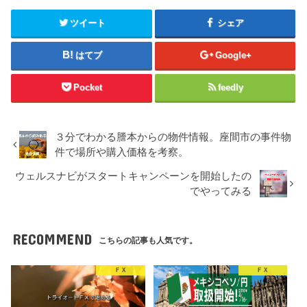
ツイート
シェア
はてブ
Google+
Pocket
feedly
３分でわかる謄本からの物件情報。座間市の事件物
件で場所や購入価格を考察。
ウェルスナビがスタートキャンペーンを開始したの
でやってみる
RECOMMEND
こちらの記事も人気です。
ＦＸ
ＦＸ