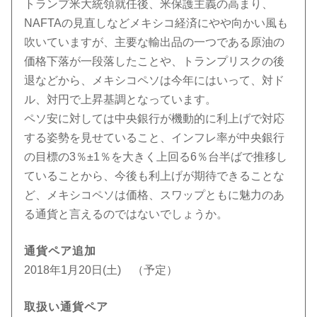
トランプ米大統領就任後、米保護主義の高まり、
NAFTAの見直しなどメキシコ経済にやや向かい風も
吹いていますが、主要な輸出品の一つである原油の
価格下落が一段落したことや、トランプリスクの後
退などから、メキシコペソは今年にはいって、対ド
ル、対円で上昇基調となっています。
ペソ安に対しては中央銀行が機動的に利上げで対応
する姿勢を見せていること、インフレ率が中央銀行
の目標の3％±1％を大きく上回る6％台半ばで推移し
ていることから、今後も利上げが期待できることな
ど、メキシコペソは価格、スワップともに魅力のあ
る通貨と言えるのではないでしょうか。
通貨ペア追加
2018年1月20日(土) （予定）
取扱い通貨ペア