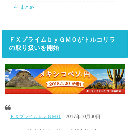
4
まとめ
ＦＸプライムｂｙＧＭＯがトルコリラ
の取り扱いを開始
ＦＸプライムｂｙＧＭＯ
2017年10月30日