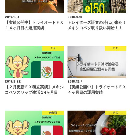
2019.10.1
2018.4.10
【実績公開中】トライオートＦＸ
トレイダーズ証券の時代が来た！
１４ヶ月目の運用実績
メキシコペソ取り扱い開始！！
ＦＸ
ＦＸ
2019.2.22
2018.12.4
【２月更新ＦＸ積立実績】メキシ
【実績公開中】トライオートＦＸ
コペソスワップ生活１4ヶ月目
４ヶ月目の運用実績
未分類
ＦＸ