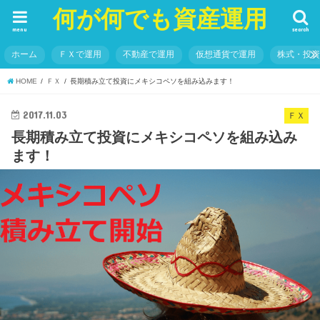
何が何でも資産運用
menu
search
ホーム
ＦＸで運用
不動産で運用
仮想通貨で運用
株式・投
HOME
ＦＸ
長期積み立て投資にメキシコペソを組み込みます！
2017.11.03
ＦＸ
長期積み立て投資にメキシコペソを組み込み
ます！