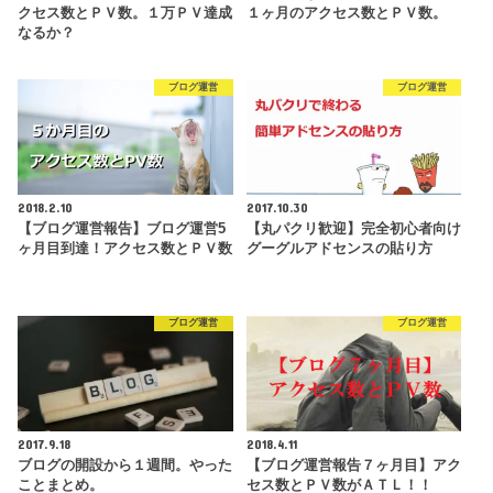
クセス数とＰＶ数。１万ＰＶ達成
１ヶ月のアクセス数とＰＶ数。
なるか？
ブログ運営
ブログ運営
2018.2.10
2017.10.30
【ブログ運営報告】ブログ運営5
【丸パクリ歓迎】完全初心者向け
ヶ月目到達！アクセス数とＰＶ数
グーグルアドセンスの貼り方
ブログ運営
ブログ運営
2017.9.18
2018.4.11
ブログの開設から１週間。やった
【ブログ運営報告７ヶ月目】アク
ことまとめ。
セス数とＰＶ数がＡＴＬ！！