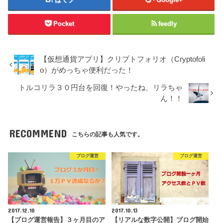
Pocket
feedly
【仮想通貨アプリ】クリプトフォリオ（Cryptofoli
o）がめっちゃ便利だった！
トルコリラ３０円台を回復！やったね、リラちゃ
ん！！
RECOMMEND
こちらの記事も人気です。
ブログ運営
ブログ運営
2017.12.10
2017.10.13
【ブログ運営報告】３ヶ月目のア
【リアルな数字公開】ブログ開始