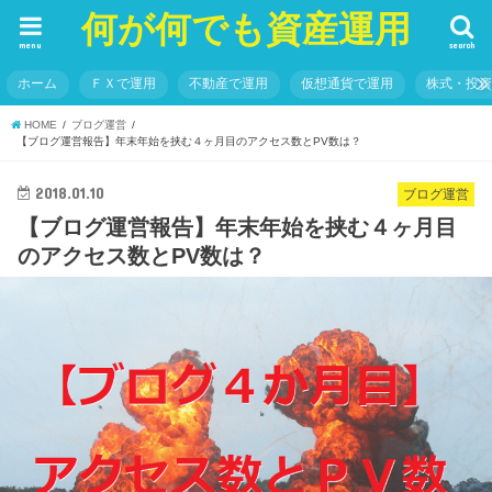
何が何でも資産運用
menu
search
ホーム
ＦＸで運用
不動産で運用
仮想通貨で運用
株式・投
HOME
ブログ運営
【ブログ運営報告】年末年始を挟む４ヶ月目のアクセス数とPV数は？
2018.01.10
ブログ運営
【ブログ運営報告】年末年始を挟む４ヶ月目
のアクセス数とPV数は？